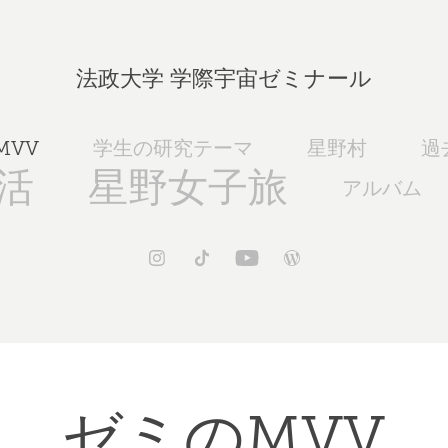
法政大学 学際宇宙ゼミナール
MVV
学生の研究テーマ
星野村
過
活
星野女子旅
アルバム
ゼミのMVV