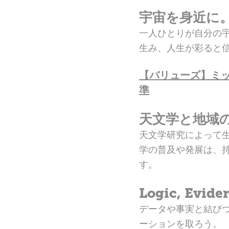
宇宙を身近に
一人ひとりが自分の
生み、人生が彩ると
【バリューズ】ミ
準
天文学と地域
天文学研究によって
学の普及や発展は、
す。
Logic, Evide
データや事実と結び
ーションを取ろう。